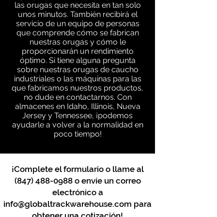
las orugas que necesita en tan solo
unos minutos. También recibirá el
servicio de un equipo de personas
que comprende cómo se fabrican
nuestras orugas y cómo le
proporcionarán un rendimiento
óptimo. Si tiene alguna pregunta
sobre nuestras orugas de caucho
industriales o las máquinas para las
que fabricamos nuestros productos,
no dude en contactarnos. Con
almacenes en Idaho, Illinois, Nueva
Jersey y Tennessee, ¡podemos
ayudarle a volver a la normalidad en
poco tiempo!
¡Complete el formulario o llame al
(847) 488-0988
o envíe un correo
electrónico a
info@globaltrackwarehouse.com
para
obtener una cotización!