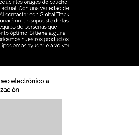
oducir las orugas de caucho
n actual. Con una variedad de
l contactar con Global Track
ionará un presupuesto de las
n equipo de personas que
to óptimo. Si tiene alguna
abricamos nuestros productos,
, ¡podemos ayudarle a volver
reo electrónico a
zación!