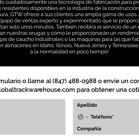
o cuidadosamente una tecnología de fabricación para pr
 resistentes disponibles en la industria de la construcció
ra, GTW ofrece a sus clientes una amplia gama de usos. A
quipo de ventas experto y experimentado que le proporc
tan solo unos minutos. También recibirá el servicio de u
n nuestras orugas y cómo le proporcionarán un rendimien
as de caucho industriales o las máquinas para las que f
n almacenes en Idaho, Illinois, Nueva Jersey y Tennessee
a la normalidad en poco tiempo!
mulario o llame al (847) 488-0988 o envíe un cor
lobaltrackwarehouse.com
para obtener una coti