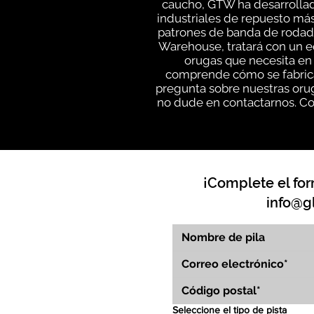
caucho, GTW ha desarrollad
industriales de repuesto más
patrones de banda de rodadu
Warehouse, tratará con un e
orugas que necesita en 
comprende cómo se fabrica
pregunta sobre nuestras orug
no dude en contactarnos. Co
¡Complete el for
info@g
Seleccione el tipo de pista