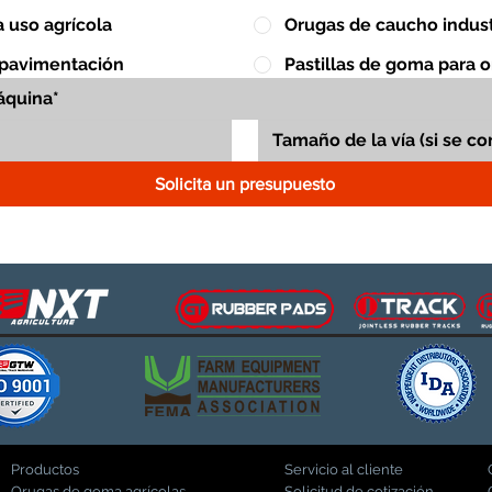
 uso agrícola
Orugas de caucho indust
 pavimentación
Pastillas de goma para 
Solicita un presupuesto
Productos
Servicio al cliente
Orugas de goma agrícolas
Solicitud de cotización