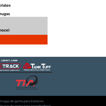
riales
orugas
Orugas de goma para tractores
Orugas de goma para cosechadoras