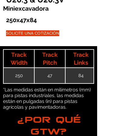
Miniexcavadora
250x47x84
SOLICITE UNA COTIZACIÓN
Track
Track
Track
Width
Pitch
Links
250
47
84
*Las medidas están en milímetros (mm)
para pistas industriales, las medidas
están en pulgadas (in) para pistas
agrícolas y pavimentadoras.
¿POR QUÉ
GTW?