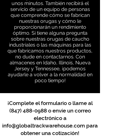
unos minutos. También recibirá el
servicio de un equipo de personas
que comprende cómo se fabrican
nuestras orugas y cómo le
proporcionarán un rendimiento
óptimo. Si tiene alguna pregunta
sobre nuestras orugas de caucho
industriales o las máquinas para las
que fabricamos nuestros productos,
no dude en contactarnos. Con
almacenes en Idaho, Illinois, Nueva
Jersey y Tennessee, ¡podemos
ayudarle a volver a la normalidad en
poco tiempo!
¡Complete el formulario o llame al
(847) 488-0988
o envíe un correo
electrónico a
info@globaltrackwarehouse.com
para
obtener una cotización!