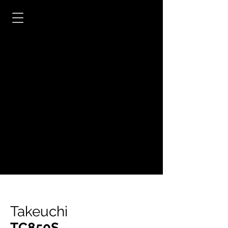
Takeuchi
TC850S