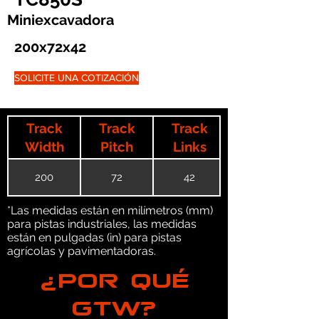
Miniexcavadora
200x72x42
SOLICITE UNA COTIZACIÓN
Track
Track
Track
Width
Pitch
Links
200
72
42
*Las medidas están en milímetros (mm)
para pistas industriales, las medidas
están en pulgadas (in) para pistas
agrícolas y pavimentadoras.
¿POR QUÉ
GTW?