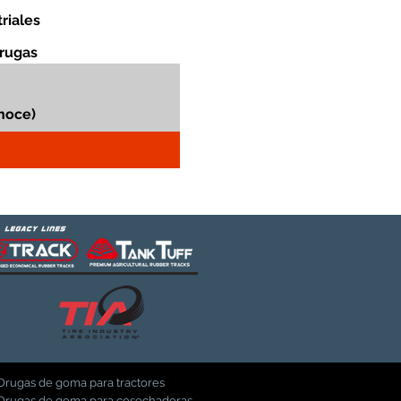
riales
orugas
Orugas de goma para tractores
Orugas de goma para cosechadoras