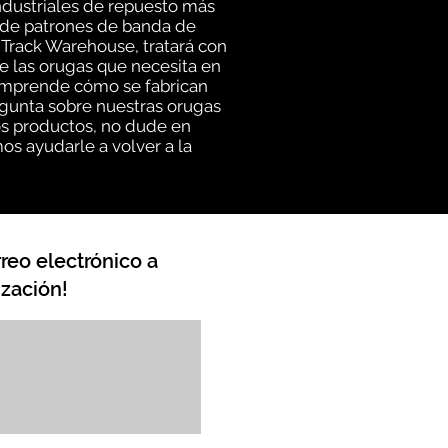
ndustriales de repuesto más
d de patrones de banda de
 Track Warehouse, tratará con
e las orugas que necesita en
comprende cómo se fabrican
egunta sobre nuestras orugas
os productos, no dude en
os ayudarle a volver a la
reo electrónico a
zación!