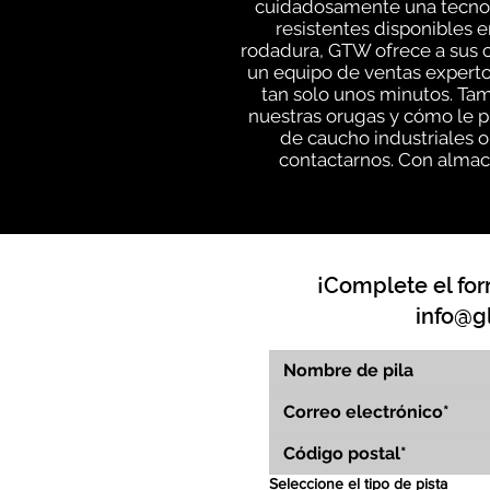
cuidadosamente una tecnolo
resistentes disponibles e
rodadura, GTW ofrece a sus c
un equipo de ventas experto
tan solo unos minutos. Ta
nuestras orugas y cómo le p
de caucho industriales 
contactarnos. Con almace
¡Complete el for
info@g
Seleccione el tipo de pista