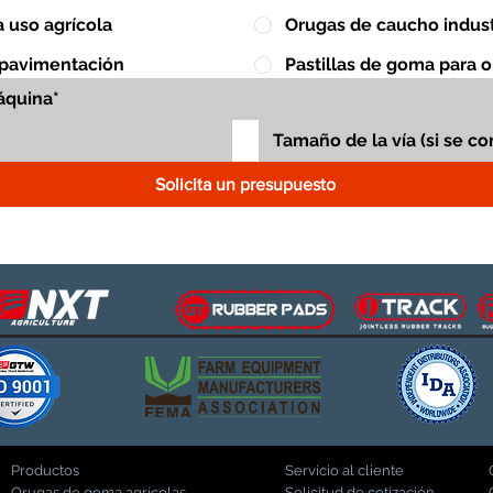
 uso agrícola
Orugas de caucho indust
 pavimentación
Pastillas de goma para 
Solicita un presupuesto
Productos
Servicio al cliente
Orugas de goma agrícolas
Solicitud de cotización