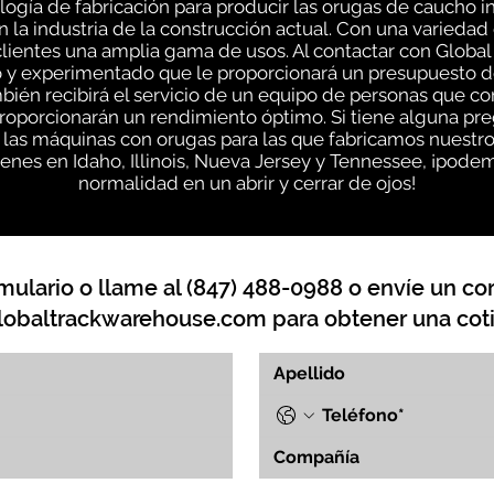
gía de fabricación para producir las orugas de caucho i
n la industria de la construcción actual. Con una varieda
lientes una amplia gama de usos. Al contactar con Global
 y experimentado que le proporcionará un presupuesto d
mbién recibirá el servicio de un equipo de personas que 
roporcionarán un rendimiento óptimo. Si tiene alguna pr
o las máquinas con orugas para las que fabricamos nuestr
nes en Idaho, Illinois, Nueva Jersey y Tennessee, ¡podem
normalidad en un abrir y cerrar de ojos!
mulario o llame al (847) 488-0988 o envíe un cor
lobaltrackwarehouse.com
para obtener una coti