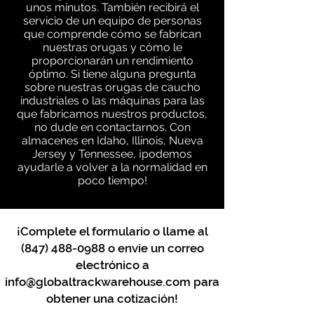
unos minutos. También recibirá el
servicio de un equipo de personas
que comprende cómo se fabrican
nuestras orugas y cómo le
proporcionarán un rendimiento
óptimo. Si tiene alguna pregunta
sobre nuestras orugas de caucho
industriales o las máquinas para las
que fabricamos nuestros productos,
no dude en contactarnos. Con
almacenes en Idaho, Illinois, Nueva
Jersey y Tennessee, ¡podemos
ayudarle a volver a la normalidad en
poco tiempo!
¡Complete el formulario o llame al
(847) 488-0988
o envíe un correo
electrónico a
info@globaltrackwarehouse.com
para
obtener una cotización!