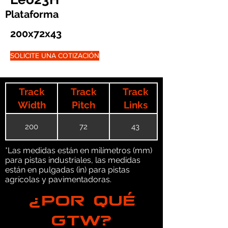
Plataforma
200x72x43
SOLICITE UNA COTIZACIÓN
Track
Track
Track
Width
Pitch
Links
200
72
43
*Las medidas están en milímetros (mm)
para pistas industriales, las medidas
están en pulgadas (in) para pistas
agrícolas y pavimentadoras.
¿POR QUÉ
GTW?