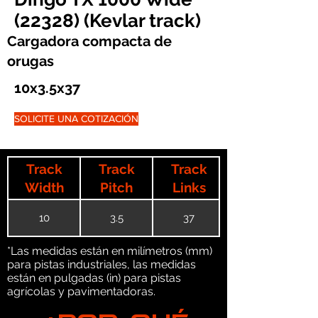
(22328) (Kevlar track)
Cargadora compacta de
orugas
10x3.5x37
SOLICITE UNA COTIZACIÓN
Track
Track
Track
Width
Pitch
Links
10
3.5
37
*Las medidas están en milímetros (mm)
para pistas industriales, las medidas
están en pulgadas (in) para pistas
agrícolas y pavimentadoras.
¿POR QUÉ