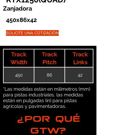
Zanjadora
450x86x42
SOLICITE UNA COTIZACIÓN
Track
Track
Track
Width
Pitch
Links
450
86
42
*Las medidas están en milímetros (mm)
para pistas industriales, las medidas
están en pulgadas (in) para pistas
agrícolas y pavimentadoras.
¿POR QUÉ
GTW?