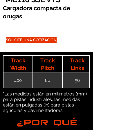
Cargadora compacta de
orugas
SOLICITE UNA COTIZACIÓN
Track
Track
Track
Width
Pitch
Links
400
86
56
*Las medidas están en milímetros (mm)
para pistas industriales, las medidas
están en pulgadas (in) para pistas
agrícolas y pavimentadoras.
¿POR QUÉ