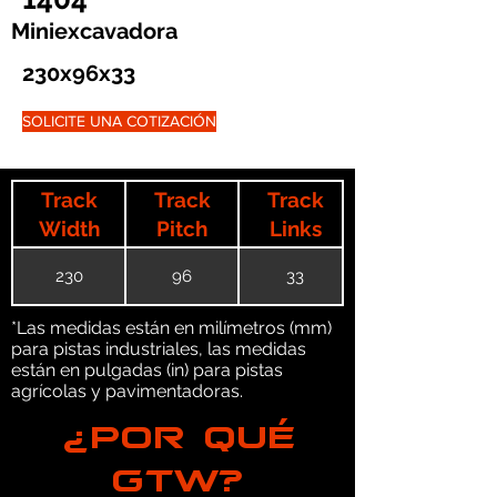
Miniexcavadora
230x96x33
SOLICITE UNA COTIZACIÓN
Track
Track
Track
Width
Pitch
Links
230
96
33
*Las medidas están en milímetros (mm)
para pistas industriales, las medidas
están en pulgadas (in) para pistas
agrícolas y pavimentadoras.
¿POR QUÉ
GTW?