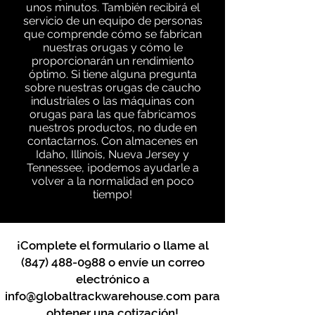
unos minutos. También recibirá el
servicio de un equipo de personas
que comprende cómo se fabrican
nuestras orugas y cómo le
proporcionarán un rendimiento
óptimo. Si tiene alguna pregunta
sobre nuestras orugas de caucho
industriales o las máquinas con
orugas para las que fabricamos
nuestros productos, no dude en
contactarnos. Con almacenes en
Idaho, Illinois, Nueva Jersey y
Tennessee, ¡podemos ayudarle a
volver a la normalidad en poco
tiempo!
¡Complete el formulario o llame al
(847) 488-0988
o envíe un correo
electrónico a
info@globaltrackwarehouse.com
para
obtener una cotización!