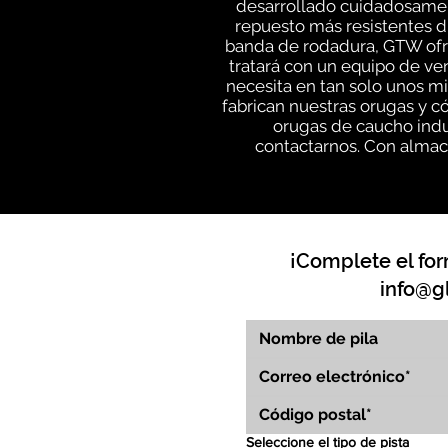
desarrollado cuidadosament
repuesto más resistentes di
banda de rodadura, GTW ofre
tratará con un equipo de v
necesita en tan solo unos m
fabrican nuestras orugas y c
orugas de caucho indu
contactarnos. Con almace
¡Complete el for
info@g
Seleccione el tipo de pista