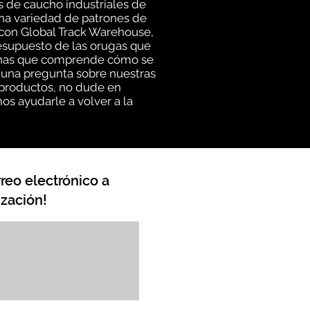
s de caucho industriales de
una variedad de patrones de
 con Global Track Warehouse,
esupuesto de las orugas que
rsonas que comprende cómo se
lguna pregunta sobre nuestras
 productos, no dude en
os ayudarle a volver a la
reo electrónico a
zación!