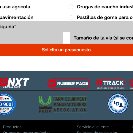
 uso agrícola
Orugas de caucho indust
 pavimentación
Pastillas de goma para 
Solicita un presupuesto
Productos
Servicio al cliente
Orugas de goma agrícolas
Solicitud de cotización