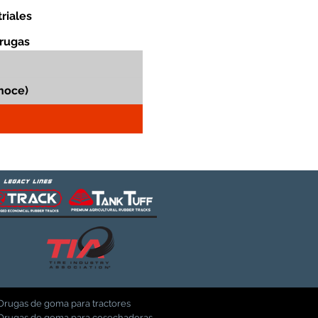
riales
orugas
Orugas de goma para tractores
Orugas de goma para cosechadoras