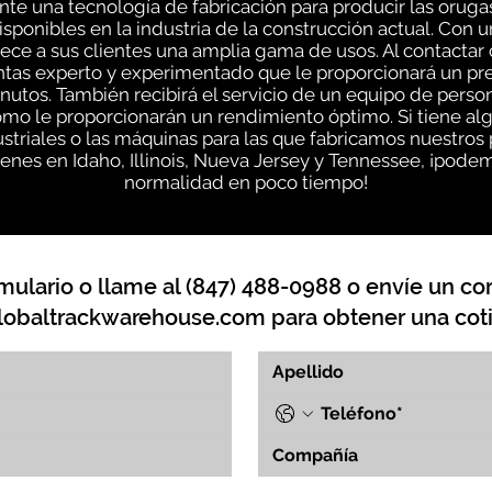
e una tecnología de fabricación para producir las oruga
sponibles en la industria de la construcción actual. Con 
ce a sus clientes una amplia gama de usos. Al contactar
entas experto y experimentado que le proporcionará un pr
inutos. También recibirá el servicio de un equipo de pe
ómo le proporcionarán un rendimiento óptimo. Si tiene a
striales o las máquinas para las que fabricamos nuestros
nes en Idaho, Illinois, Nueva Jersey y Tennessee, ¡podem
normalidad en poco tiempo!
mulario o llame al (847) 488-0988 o envíe un cor
lobaltrackwarehouse.com
para obtener una coti