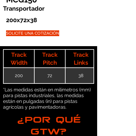
Transportador
200x72x38
SOLICITE UNA COTIZACIÓN
Track
Track
Track
Width
Pitch
Links
200
72
38
*Las medidas están en milímetros (mm)
para pistas industriales, las medidas
están en pulgadas (in) para pistas
agrícolas y pavimentadoras.
¿POR QUÉ
GTW?