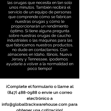
las orugas que necesita en tan solo
unos minutos. También recibirá el
servicio de un equipo de personas
que comprende cómo se fabrican
nuestras orugas y cómo le
proporcionarán un rendimiento
óptimo. Si tiene alguna pregunta
sobre nuestras orugas de caucho
industriales o las máquinas para las
que fabricamos nuestros productos,
no dude en contactarnos. Con
almacenes en Idaho, Illinois, Nueva
Jersey y Tennessee, ¡podemos
ayudarle a volver a la normalidad en
poco tiempo!
¡Complete el formulario o llame al
(847) 488-0988
o envíe un correo
electrónico a
info@globaltrackwarehouse.com
para
obtener una cotización!