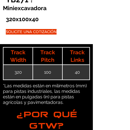
Miniexcavadora
320x100x40
SOLICITE UNA COTIZACIÓN
Track
Track
Track
Width
Pitch
Links
320
100
40
*Las medidas están en milímetros (mm)
para pistas industriales, las medidas
están en pulgadas (in) para pistas
agrícolas y pavimentadoras.
¿POR QUÉ
GTW?