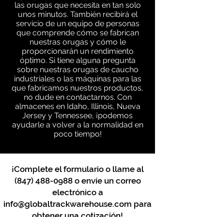
las orugas que necesita en tan solo
unos minutos. También recibirá el
servicio de un equipo de personas
que comprende cómo se fabrican
nuestras orugas y cómo le
proporcionarán un rendimiento
óptimo. Si tiene alguna pregunta
sobre nuestras orugas de caucho
industriales o las máquinas para las
que fabricamos nuestros productos,
no dude en contactarnos. Con
almacenes en Idaho, Illinois, Nueva
Jersey y Tennessee, ¡podemos
ayudarle a volver a la normalidad en
poco tiempo!
¡Complete el formulario o llame al
(847) 488-0988
o envíe un correo
electrónico a
info@globaltrackwarehouse.com
para
obtener una cotización!