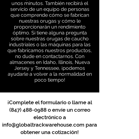
unos minutos. También recibirá el
servicio de un equipo de personas
que comprende cómo se fabrican
nuestras orugas y cómo le
proporcionarán un rendimiento
óptimo. Si tiene alguna pregunta
sobre nuestras orugas de caucho
industriales o las máquinas para las
que fabricamos nuestros productos,
no dude en contactarnos. Con
almacenes en Idaho, Illinois, Nueva
Jersey y Tennessee, ¡podemos
ayudarle a volver a la normalidad en
poco tiempo!
¡Complete el formulario o llame al
(847) 488-0988
o envíe un correo
electrónico a
info@globaltrackwarehouse.com
para
obtener una cotización!