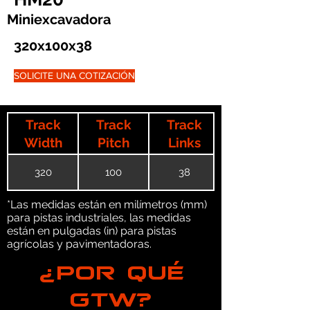
Miniexcavadora
320x100x38
SOLICITE UNA COTIZACIÓN
Track
Track
Track
Width
Pitch
Links
320
100
38
*Las medidas están en milímetros (mm)
para pistas industriales, las medidas
están en pulgadas (in) para pistas
agrícolas y pavimentadoras.
¿POR QUÉ
GTW?