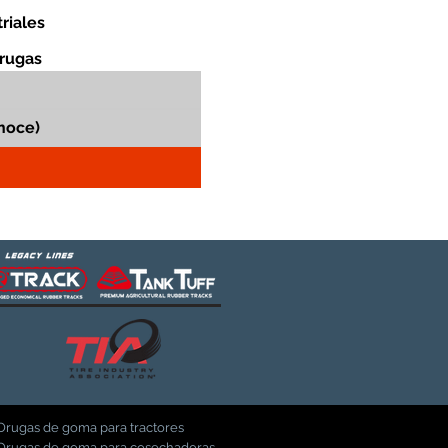
riales
orugas
Orugas de goma para tractores
Orugas de goma para cosechadoras