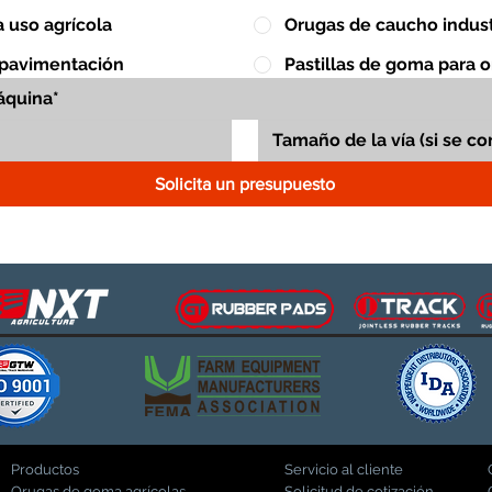
 uso agrícola
Orugas de caucho indust
 pavimentación
Pastillas de goma para 
Solicita un presupuesto
Productos
Servicio al cliente
Orugas de goma agrícolas
Solicitud de cotización