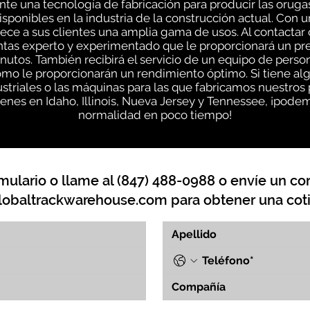
e una tecnología de fabricación para producir las oruga
sponibles en la industria de la construcción actual. Con 
ce a sus clientes una amplia gama de usos. Al contactar
entas experto y experimentado que le proporcionará un pr
inutos. También recibirá el servicio de un equipo de pe
ómo le proporcionarán un rendimiento óptimo. Si tiene a
striales o las máquinas para las que fabricamos nuestros
nes en Idaho, Illinois, Nueva Jersey y Tennessee, ¡podem
normalidad en poco tiempo!
mulario o llame al (847) 488-0988 o envíe un cor
lobaltrackwarehouse.com
para obtener una coti