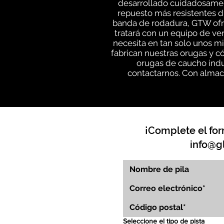
desarrollado cuidadosament
repuesto más resistentes di
banda de rodadura, GTW ofre
tratará con un equipo de v
necesita en tan solo unos m
fabrican nuestras orugas y c
orugas de caucho indu
contactarnos. Con almace
¡Complete el for
info@g
Seleccione el tipo de pista