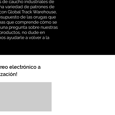
s de caucho industriales de
una variedad de patrones de
 con Global Track Warehouse,
esupuesto de las orugas que
rsonas que comprende cómo se
lguna pregunta sobre nuestras
 productos, no dude en
os ayudarle a volver a la
reo electrónico a
zación!