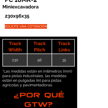
Miniexcavadora
230x96x35
SOLICITE UNA COTIZACIÓN
Track
Track
Track
Width
Pitch
Links
230
96
35
*Las medidas están en milímetros (mm)
para pistas industriales, las medidas
están en pulgadas (in) para pistas
agrícolas y pavimentadoras.
¿POR QUÉ
GTW?