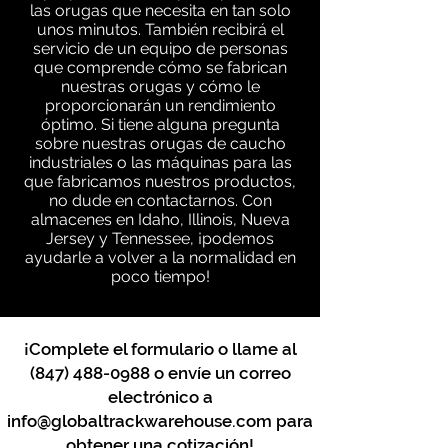
las orugas que necesita en tan solo
unos minutos. También recibirá el
servicio de un equipo de personas
que comprende cómo se fabrican
nuestras orugas y cómo le
proporcionarán un rendimiento
óptimo. Si tiene alguna pregunta
sobre nuestras orugas de caucho
industriales o las máquinas para las
que fabricamos nuestros productos,
no dude en contactarnos. Con
almacenes en Idaho, Illinois, Nueva
Jersey y Tennessee, ¡podemos
ayudarle a volver a la normalidad en
poco tiempo!
¡Complete el formulario o llame al
(847) 488-0988
o envíe un correo
electrónico a
info@globaltrackwarehouse.com
para
obtener una cotización!