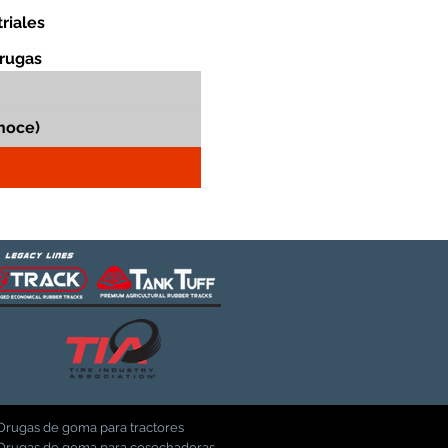
riales
orugas
Orugas de goma para tractores
Orugas de goma para cosechadoras