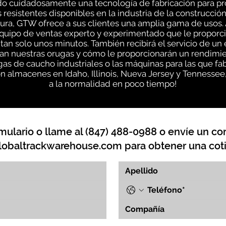
o cuidadosamente una tecnología de fabricación para pr
 resistentes disponibles en la industria de la construcció
ra, GTW ofrece a sus clientes una amplia gama de usos. A
quipo de ventas experto y experimentado que le proporc
tan solo unos minutos. También recibirá el servicio de u
n nuestras orugas y cómo le proporcionarán un rendimien
as de caucho industriales o las máquinas para las que f
n almacenes en Idaho, Illinois, Nueva Jersey y Tennessee
a la normalidad en poco tiempo!
mulario o llame al (847) 488-0988 o envíe un cor
lobaltrackwarehouse.com
para obtener una coti