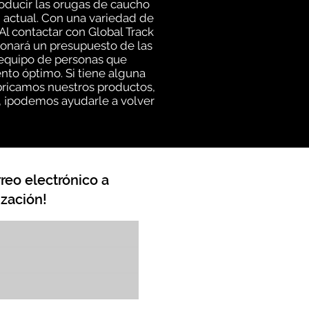
oducir las orugas de caucho
n actual. Con una variedad de
l contactar con Global Track
ionará un presupuesto de las
n equipo de personas que
to óptimo. Si tiene alguna
abricamos nuestros productos,
, ¡podemos ayudarle a volver
reo electrónico a
zación!