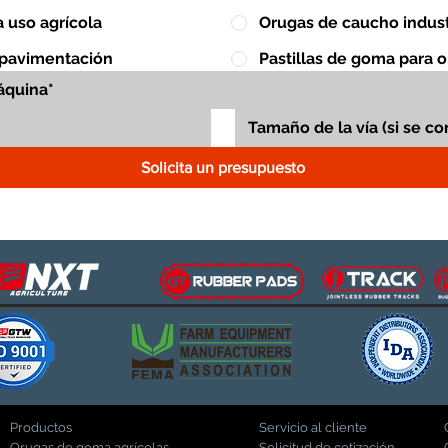
 uso agrícola
Orugas de caucho indust
 pavimentación
Pastillas de goma para 
Solicita un presupuesto
Productos
Servicio al cliente
Orugas de goma agrícolas
Solicitud de cotización