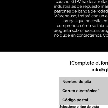
caucho, GTW ha desarrollad
industriales de repuesto más
patrones de banda de rodadu
Warehouse, tratará con un e
orugas que necesita en 
comprende cómo se fabrica
pregunta sobre nuestras orug
no dude en contactarnos. Co
¡Complete el for
info@g
Seleccione el tipo de pista