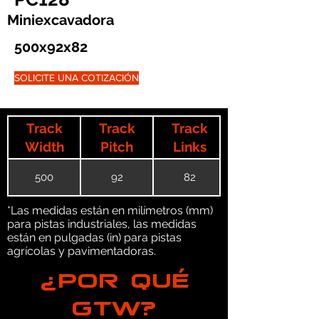
Miniexcavadora
500x92x82
SOLICITE UNA COTIZACIÓN
Track
Track
Track
Width
Pitch
Links
500
92
82
*Las medidas están en milímetros (mm)
para pistas industriales, las medidas
están en pulgadas (in) para pistas
agrícolas y pavimentadoras.
¿POR QUÉ
GTW?