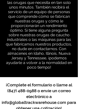
las orugas que necesita en tan solo
unos minutos. También recibirá el
servicio de un equipo de personas
que comprende cómo se fabrican
nuestras orugas y cómo le
proporcionarán un rendimiento
óptimo. Si tiene alguna pregunta
sobre nuestras orugas de caucho
industriales o las máquinas para las
que fabricamos nuestros productos,
no dude en contactarnos. Con
almacenes en Idaho, Illinois, Nueva
Jersey y Tennessee, ¡podemos
ayudarle a volver a la normalidad en
poco tiempo!
¡Complete el formulario o llame al
(847) 488-0988
o envíe un correo
electrónico a
info@globaltrackwarehouse.com
para
obtener una cotización!