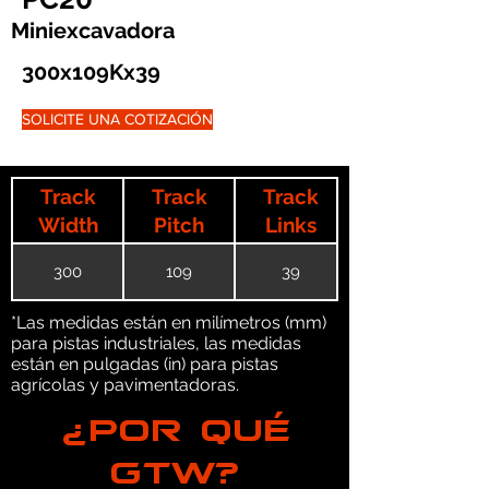
Miniexcavadora
300x109Kx39
SOLICITE UNA COTIZACIÓN
Track
Track
Track
Width
Pitch
Links
300
109
39
*Las medidas están en milímetros (mm)
para pistas industriales, las medidas
están en pulgadas (in) para pistas
agrícolas y pavimentadoras.
¿POR QUÉ
GTW?