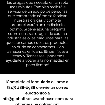
las orugas que necesita en tan solo
unos minutos. También recibirá el
servicio de un equipo de personas
que comprende cómo se fabrican
nuestras orugas y cómo le
proporcionarán un rendimiento
óptimo. Si tiene alguna pregunta
sobre nuestras orugas de caucho
industriales o las máquinas para las
que fabricamos nuestros productos,
no dude en contactarnos. Con
almacenes en Idaho, Illinois, Nueva
Jersey y Tennessee, ¡podemos
ayudarle a volver a la normalidad en
poco tiempo!
¡Complete el formulario o llame al
(847) 488-0988
o envíe un correo
electrónico a
info@globaltrackwarehouse.com
para
obtener una cotización!