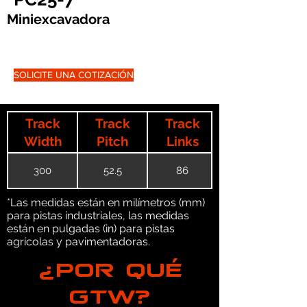
Miniexcavadora
SOLICITE UNA COTIZACIÓN
Track
Track
Track
Width
Pitch
Links
300
52.5
86
*Las medidas están en milímetros (mm)
para pistas industriales, las medidas
están en pulgadas (in) para pistas
agrícolas y pavimentadoras.
¿POR QUÉ
GTW?