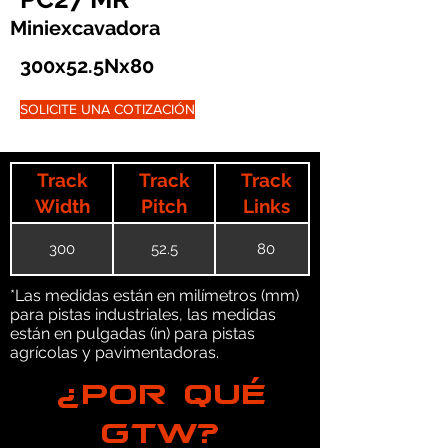
Miniexcavadora
300x52.5Nx80
SOLICITE UNA COTIZACIÓN
Track
Track
Track
Width
Pitch
Links
300
52.5
80
*Las medidas están en milímetros (mm)
para pistas industriales, las medidas
están en pulgadas (in) para pistas
agrícolas y pavimentadoras.
¿POR QUÉ
GTW?