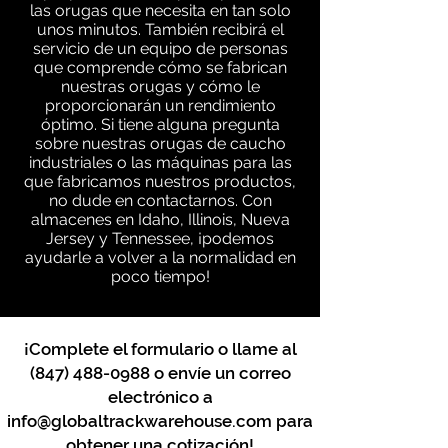
las orugas que necesita en tan solo
unos minutos. También recibirá el
servicio de un equipo de personas
que comprende cómo se fabrican
nuestras orugas y cómo le
proporcionarán un rendimiento
óptimo. Si tiene alguna pregunta
sobre nuestras orugas de caucho
industriales o las máquinas para las
que fabricamos nuestros productos,
no dude en contactarnos. Con
almacenes en Idaho, Illinois, Nueva
Jersey y Tennessee, ¡podemos
ayudarle a volver a la normalidad en
poco tiempo!
¡Complete el formulario o llame al
(847) 488-0988
o envíe un correo
electrónico a
info@globaltrackwarehouse.com
para
obtener una cotización!