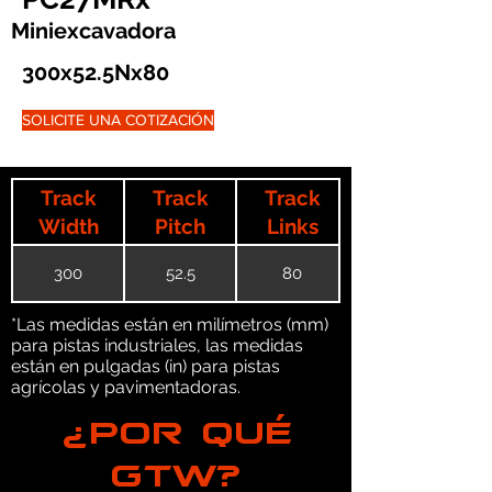
Miniexcavadora
300x52.5Nx80
SOLICITE UNA COTIZACIÓN
Track
Track
Track
Width
Pitch
Links
300
52.5
80
*Las medidas están en milímetros (mm)
para pistas industriales, las medidas
están en pulgadas (in) para pistas
agrícolas y pavimentadoras.
¿POR QUÉ
GTW?