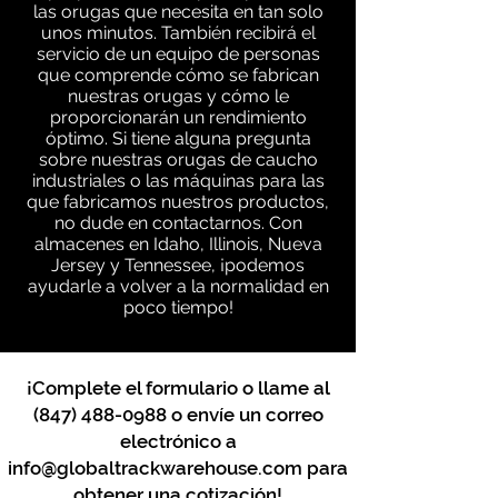
las orugas que necesita en tan solo
unos minutos. También recibirá el
servicio de un equipo de personas
que comprende cómo se fabrican
nuestras orugas y cómo le
proporcionarán un rendimiento
óptimo. Si tiene alguna pregunta
sobre nuestras orugas de caucho
industriales o las máquinas para las
que fabricamos nuestros productos,
no dude en contactarnos. Con
almacenes en Idaho, Illinois, Nueva
Jersey y Tennessee, ¡podemos
ayudarle a volver a la normalidad en
poco tiempo!
¡Complete el formulario o llame al
(847) 488-0988
o envíe un correo
electrónico a
info@globaltrackwarehouse.com
para
obtener una cotización!