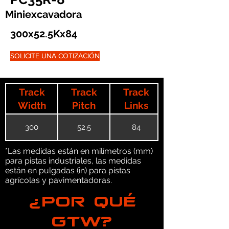
Miniexcavadora
300x52.5Kx84
SOLICITE UNA COTIZACIÓN
Track
Track
Track
Width
Pitch
Links
300
52.5
84
*Las medidas están en milímetros (mm)
para pistas industriales, las medidas
están en pulgadas (in) para pistas
agrícolas y pavimentadoras.
¿POR QUÉ
GTW?