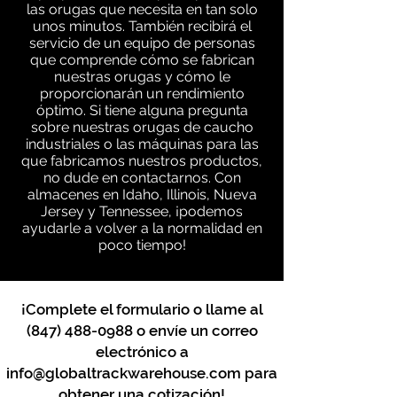
las orugas que necesita en tan solo
unos minutos. También recibirá el
servicio de un equipo de personas
que comprende cómo se fabrican
nuestras orugas y cómo le
proporcionarán un rendimiento
óptimo. Si tiene alguna pregunta
sobre nuestras orugas de caucho
industriales o las máquinas para las
que fabricamos nuestros productos,
no dude en contactarnos. Con
almacenes en Idaho, Illinois, Nueva
Jersey y Tennessee, ¡podemos
ayudarle a volver a la normalidad en
poco tiempo!
¡Complete el formulario o llame al
(847) 488-0988
o envíe un correo
electrónico a
info@globaltrackwarehouse.com
para
obtener una cotización!