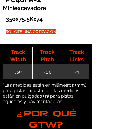
Miniexcavadora
350x75.5Kx74
SOLICITE UNA COTIZACIÓN
Track
Track
Track
Width
Pitch
Links
350
75.5
74
*Las medidas están en milímetros (mm)
para pistas industriales, las medidas
están en pulgadas (in) para pistas
agrícolas y pavimentadoras.
¿POR QUÉ
GTW?