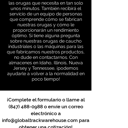
las orugas que necesita en tan solo
unos minutos. También recibirá el
servicio de un equipo de personas
que comprende cómo se fabrican
nuestras orugas y cómo le
proporcionarán un rendimiento
óptimo. Si tiene alguna pregunta
sobre nuestras orugas de caucho
industriales o las máquinas para las
que fabricamos nuestros productos,
no dude en contactarnos. Con
almacenes en Idaho, Illinois, Nueva
Jersey y Tennessee, ¡podemos
ayudarle a volver a la normalidad en
poco tiempo!
¡Complete el formulario o llame al
(847) 488-0988
o envíe un correo
electrónico a
info@globaltrackwarehouse.com
para
obtener una cotización!