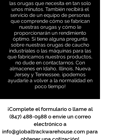
las orugas que necesita en tan solo
unos minutos. También recibirá el
servicio de un equipo de personas
que comprende cómo se fabrican
nuestras orugas y cómo le
proporcionarán un rendimiento
óptimo. Si tiene alguna pregunta
sobre nuestras orugas de caucho
industriales o las máquinas para las
que fabricamos nuestros productos,
no dude en contactarnos. Con
almacenes en Idaho, Illinois, Nueva
Jersey y Tennessee, ¡podemos
ayudarle a volver a la normalidad en
poco tiempo!
¡Complete el formulario o llame al
(847) 488-0988
o envíe un correo
electrónico a
info@globaltrackwarehouse.com
para
obtener una cotización!