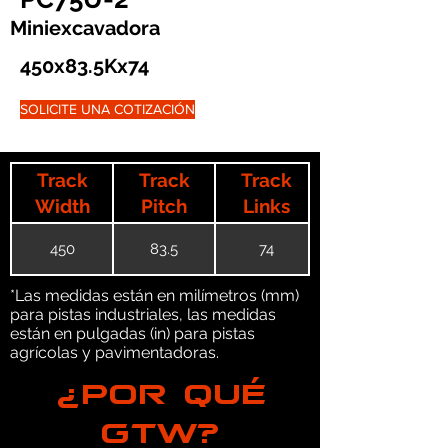
Miniexcavadora
450x83.5Kx74
SOLICITE UNA COTIZACIÓN
Track
Track
Track
Width
Pitch
Links
450
83.5
74
*Las medidas están en milímetros (mm)
para pistas industriales, las medidas
están en pulgadas (in) para pistas
agrícolas y pavimentadoras.
¿POR QUÉ
GTW?