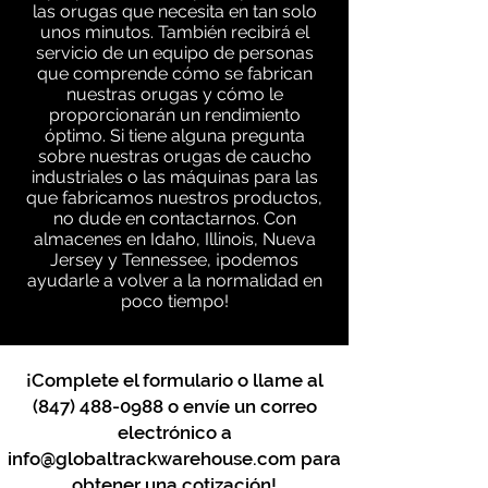
las orugas que necesita en tan solo
unos minutos. También recibirá el
servicio de un equipo de personas
que comprende cómo se fabrican
nuestras orugas y cómo le
proporcionarán un rendimiento
óptimo. Si tiene alguna pregunta
sobre nuestras orugas de caucho
industriales o las máquinas para las
que fabricamos nuestros productos,
no dude en contactarnos. Con
almacenes en Idaho, Illinois, Nueva
Jersey y Tennessee, ¡podemos
ayudarle a volver a la normalidad en
poco tiempo!
¡Complete el formulario o llame al
(847) 488-0988
o envíe un correo
electrónico a
info@globaltrackwarehouse.com
para
obtener una cotización!