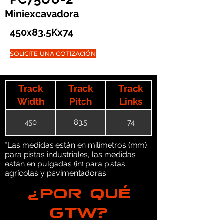
Miniexcavadora
450x83.5Kx74
SOLICITE UNA COTIZACIÓN
Track
Track
Track
Width
Pitch
Links
450
83.5
74
*Las medidas están en milímetros (mm)
para pistas industriales, las medidas
están en pulgadas (in) para pistas
agrícolas y pavimentadoras.
¿POR QUÉ
GTW?