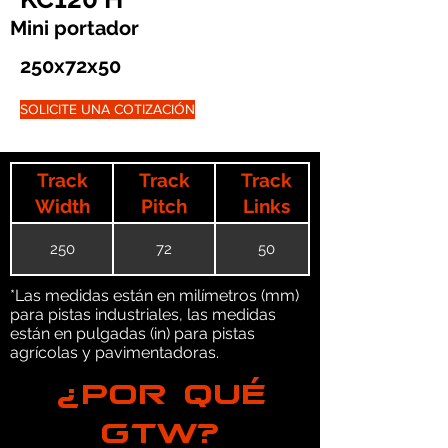
Mini portador
250x72x50
SOLICITE UNA COTIZACIÓN
Track
Track
Track
Width
Pitch
Links
250
72
50
*Las medidas están en milímetros (mm)
para pistas industriales, las medidas
están en pulgadas (in) para pistas
agrícolas y pavimentadoras.
¿POR QUÉ
GTW?