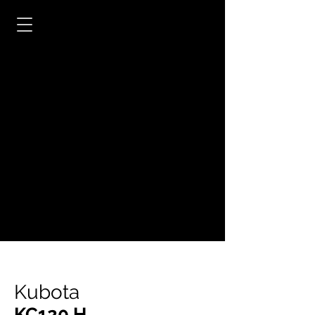
Kubota
KC120 H