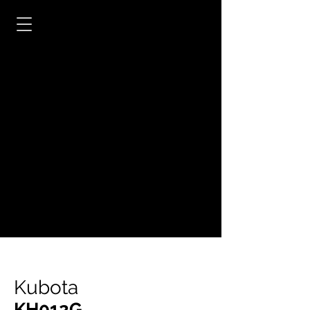
Kubota
KH012G