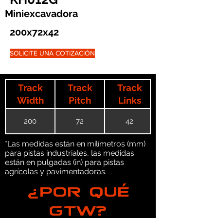
Miniexcavadora
200x72x42
SOLICITE UNA COTIZACIÓN
Track
Track
Track
Width
Pitch
Links
200
72
42
*Las medidas están en milímetros (mm)
para pistas industriales, las medidas
están en pulgadas (in) para pistas
agrícolas y pavimentadoras.
¿POR QUÉ
GTW?