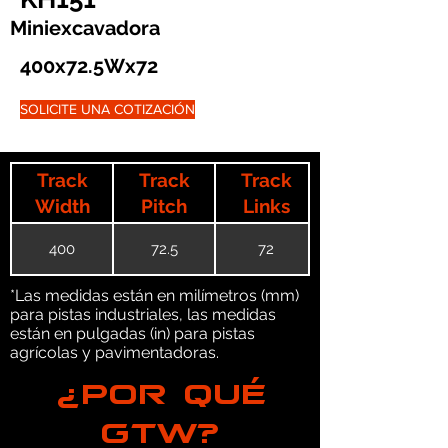
Miniexcavadora
400x72.5Wx72
SOLICITE UNA COTIZACIÓN
Track
Track
Track
Width
Pitch
Links
400
72.5
72
*Las medidas están en milímetros (mm)
para pistas industriales, las medidas
están en pulgadas (in) para pistas
agrícolas y pavimentadoras.
¿POR QUÉ
GTW?