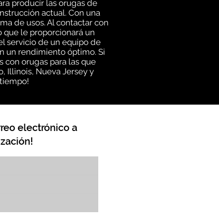
ra producir las orugas de
onstrucción actual. Con una
ma de usos. Al contactar con
 que le proporcionará un
el servicio de un equipo de
 un rendimiento óptimo. Si
s con orugas para las que
Illinois, Nueva Jersey y
 tiempo!
reo electrónico a
zación!