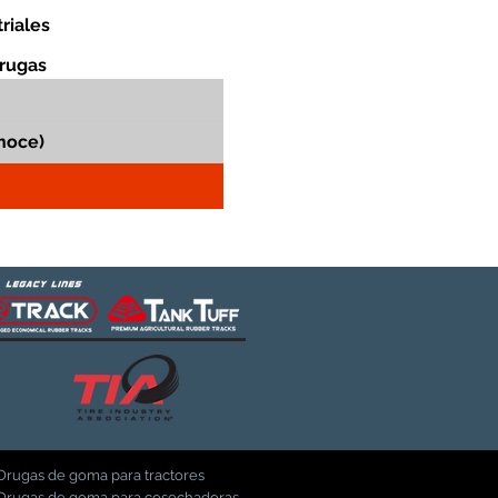
riales
orugas
Orugas de goma para tractores
Orugas de goma para cosechadoras