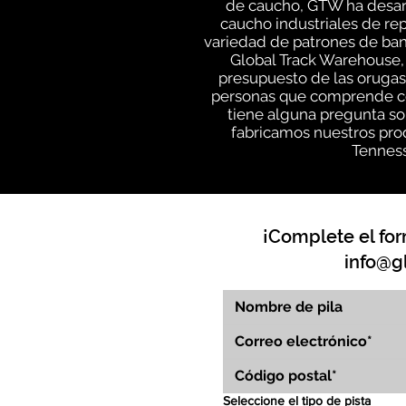
de caucho, GTW ha desarr
caucho industriales de rep
variedad de patrones de ban
Global Track Warehouse,
presupuesto de las orugas 
personas que comprende cóm
tiene alguna pregunta so
fabricamos nuestros prod
Tenness
¡Complete el for
info@g
Seleccione el tipo de pista