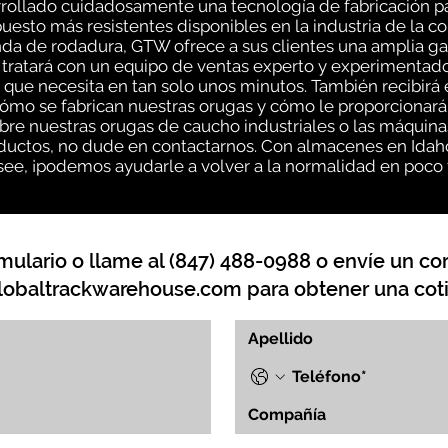
ollado cuidadosamente una tecnología de fabricación pa
uesto más resistentes disponibles en la industria de la c
da de rodadura, GTW ofrece a sus clientes una amplia ga
 tratará con un equipo de ventas experto y experimentado
que necesita en tan solo unos minutos. También recibirá 
o se fabrican nuestras orugas y cómo le proporcionarán
bre nuestras orugas de caucho industriales o las máquina
uctos, no dude en contactarnos. Con almacenes en Idaho, 
ee, ¡podemos ayudarle a volver a la normalidad en poco
mulario o llame al (847) 488-0988 o envíe un cor
lobaltrackwarehouse.com
para obtener una coti