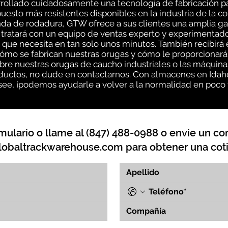
ollado cuidadosamente una tecnología de fabricación pa
uesto más resistentes disponibles en la industria de la c
da de rodadura, GTW ofrece a sus clientes una amplia ga
 tratará con un equipo de ventas experto y experimentado
que necesita en tan solo unos minutos. También recibirá 
o se fabrican nuestras orugas y cómo le proporcionarán
bre nuestras orugas de caucho industriales o las máquina
uctos, no dude en contactarnos. Con almacenes en Idaho, 
ee, ¡podemos ayudarle a volver a la normalidad en poco
mulario o llame al (847) 488-0988 o envíe un cor
lobaltrackwarehouse.com
para obtener una coti