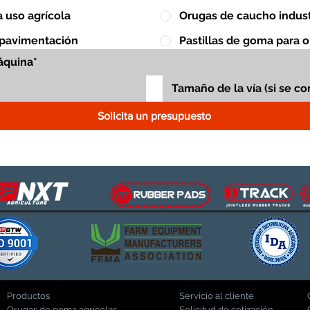
 uso agrícola
Orugas de caucho indust
 pavimentación
Pastillas de goma para 
Solicita un presupuesto
Productos
Servicio al cliente
Orugas de goma agrícolas
Solicitud de cotización