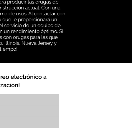
ra producir las orugas de
onstrucción actual. Con una
ma de usos. Al contactar con
 que le proporcionará un
el servicio de un equipo de
 un rendimiento óptimo. Si
s con orugas para las que
Illinois, Nueva Jersey y
 tiempo!
reo electrónico a
zación!