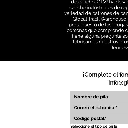
de caucho, GTW ha desarr
caucho industriales de rep
variedad de patrones de ban
Global Track Warehouse,
presupuesto de las orugas 
personas que comprende cóm
tiene alguna pregunta so
fabricamos nuestros prod
Tenness
¡Complete el for
info@g
Seleccione el tipo de pista