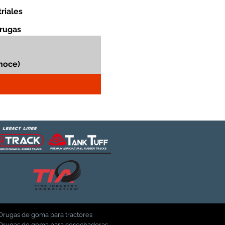
riales
orugas
Orugas de goma para tractores
Orugas de goma para cosechadoras