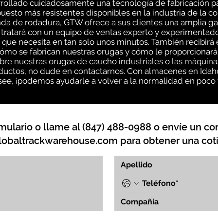
ollado cuidadosamente una tecnología de fabricación pa
uesto más resistentes disponibles en la industria de la c
da de rodadura, GTW ofrece a sus clientes una amplia ga
 tratará con un equipo de ventas experto y experimentado
que necesita en tan solo unos minutos. También recibirá 
o se fabrican nuestras orugas y cómo le proporcionarán
bre nuestras orugas de caucho industriales o las máquina
uctos, no dude en contactarnos. Con almacenes en Idaho, 
ee, ¡podemos ayudarle a volver a la normalidad en poco
mulario o llame al (847) 488-0988 o envíe un cor
lobaltrackwarehouse.com
para obtener una coti