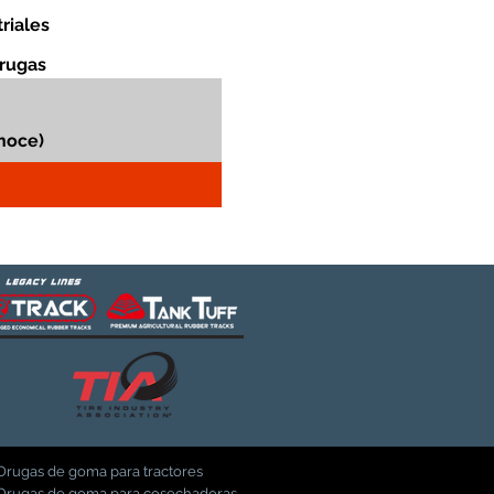
riales
orugas
Orugas de goma para tractores
Orugas de goma para cosechadoras