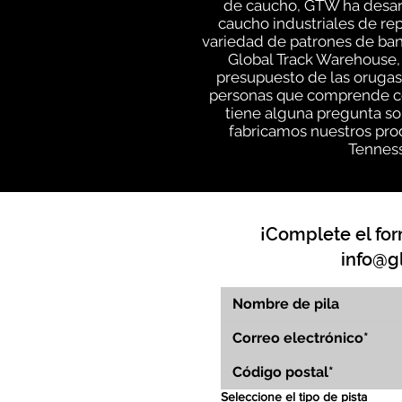
de caucho, GTW ha desarr
caucho industriales de rep
variedad de patrones de ban
Global Track Warehouse,
presupuesto de las orugas 
personas que comprende cóm
tiene alguna pregunta so
fabricamos nuestros prod
Tenness
¡Complete el for
info@g
Seleccione el tipo de pista