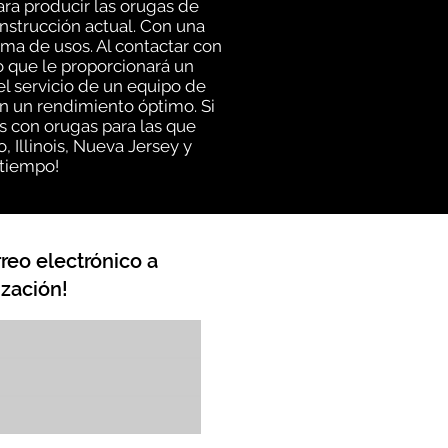
ra producir las orugas de
onstrucción actual. Con una
ma de usos. Al contactar con
 que le proporcionará un
el servicio de un equipo de
 un rendimiento óptimo. Si
s con orugas para las que
Illinois, Nueva Jersey y
 tiempo!
reo electrónico a
zación!