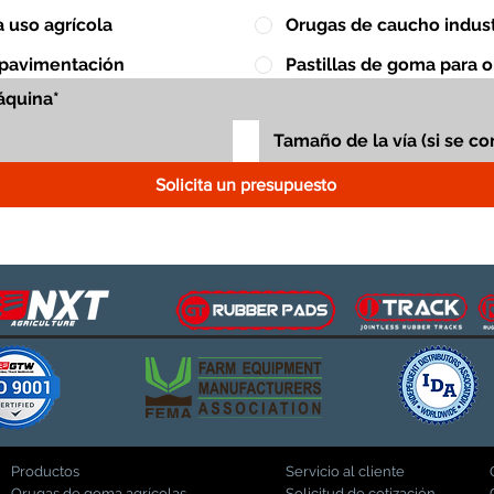
 uso agrícola
Orugas de caucho indust
 pavimentación
Pastillas de goma para 
Solicita un presupuesto
Productos
Servicio al cliente
Orugas de goma agrícolas
Solicitud de cotización