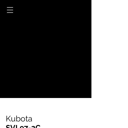
Kubota
SVL97-2C