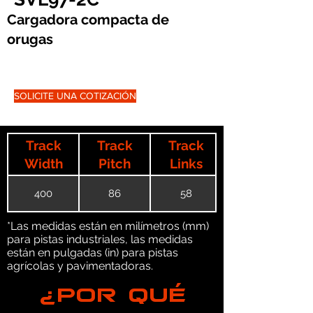
Cargadora compacta de
orugas
SOLICITE UNA COTIZACIÓN
Track
Track
Track
Width
Pitch
Links
400
86
58
*Las medidas están en milímetros (mm)
para pistas industriales, las medidas
están en pulgadas (in) para pistas
agrícolas y pavimentadoras.
¿POR QUÉ