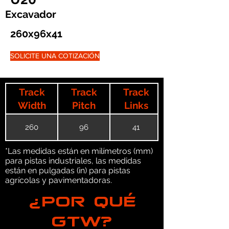
Excavador
260x96x41
SOLICITE UNA COTIZACIÓN
Track
Track
Track
Width
Pitch
Links
260
96
41
*Las medidas están en milímetros (mm)
para pistas industriales, las medidas
están en pulgadas (in) para pistas
agrícolas y pavimentadoras.
¿POR QUÉ
GTW?