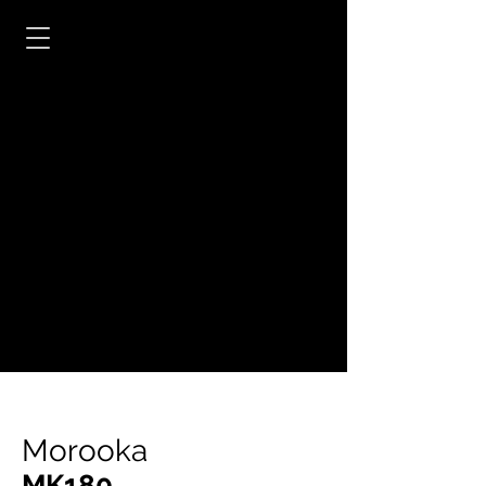
Morooka
MK180