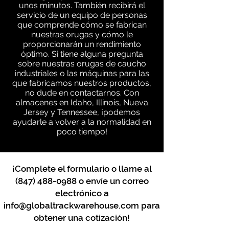
unos minutos. También recibirá el
servicio de un equipo de personas
que comprende cómo se fabrican
nuestras orugas y cómo le
proporcionarán un rendimiento
óptimo. Si tiene alguna pregunta
sobre nuestras orugas de caucho
industriales o las máquinas para las
que fabricamos nuestros productos,
no dude en contactarnos. Con
almacenes en Idaho, Illinois, Nueva
Jersey y Tennessee, ¡podemos
ayudarle a volver a la normalidad en
poco tiempo!
¡Complete el formulario o llame al
(847) 488-0988
o envíe un correo
electrónico a
info@globaltrackwarehouse.com
para
obtener una cotización!