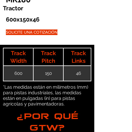
Tractor
600x150x46
SOLICITE UNA COTIZACIÓN
Track
Track
Track
Width
Pitch
Links
600
150
46
*Las medidas están en milímetros (mm)
para pistas industriales, las medidas
están en pulgadas (in) para pistas
agrícolas y pavimentadoras.
¿POR QUÉ
GTW?