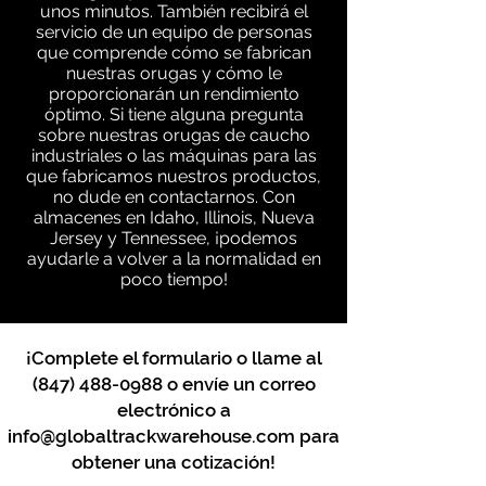
unos minutos. También recibirá el
servicio de un equipo de personas
que comprende cómo se fabrican
nuestras orugas y cómo le
proporcionarán un rendimiento
óptimo. Si tiene alguna pregunta
sobre nuestras orugas de caucho
industriales o las máquinas para las
que fabricamos nuestros productos,
no dude en contactarnos. Con
almacenes en Idaho, Illinois, Nueva
Jersey y Tennessee, ¡podemos
ayudarle a volver a la normalidad en
poco tiempo!
¡Complete el formulario o llame al
(847) 488-0988
o envíe un correo
electrónico a
info@globaltrackwarehouse.com
para
obtener una cotización!