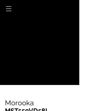
Morooka
MST550VD58L