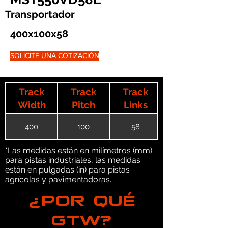
Transportador
400x100x58
SOLICITE UNA COTIZACIÓN
Track
Track
Track
Width
Pitch
Links
400
100
58
*Las medidas están en milímetros (mm)
para pistas industriales, las medidas
están en pulgadas (in) para pistas
agrícolas y pavimentadoras.
¿POR QUÉ
GTW?