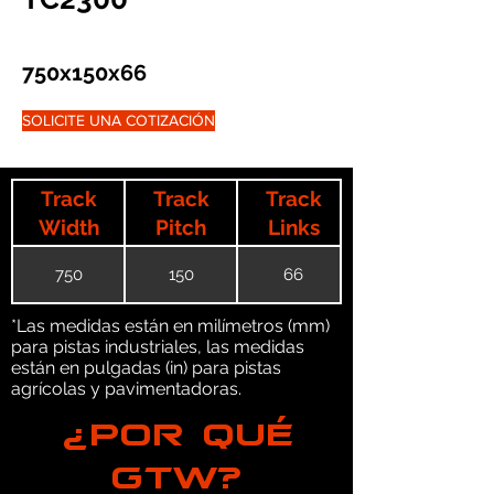
750x150x66
SOLICITE UNA COTIZACIÓN
Track
Track
Track
Width
Pitch
Links
750
150
66
*Las medidas están en milímetros (mm)
para pistas industriales, las medidas
están en pulgadas (in) para pistas
agrícolas y pavimentadoras.
¿POR QUÉ
GTW?