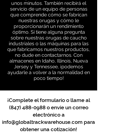
unos minutos. También recibirá el
servicio de un equipo de personas
que comprende cómo se fabrican
nuestras orugas y cómo le
proporcionarán un rendimiento
óptimo. Si tiene alguna pregunta
sobre nuestras orugas de caucho
industriales o las máquinas para las
que fabricamos nuestros productos,
no dude en contactarnos. Con
almacenes en Idaho, Illinois, Nueva
Jersey y Tennessee, ¡podemos
ayudarle a volver a la normalidad en
poco tiempo!
¡Complete el formulario o llame al
(847) 488-0988
o envíe un correo
electrónico a
info@globaltrackwarehouse.com
para
obtener una cotización!