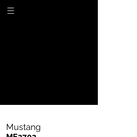
Mustang
ME2702