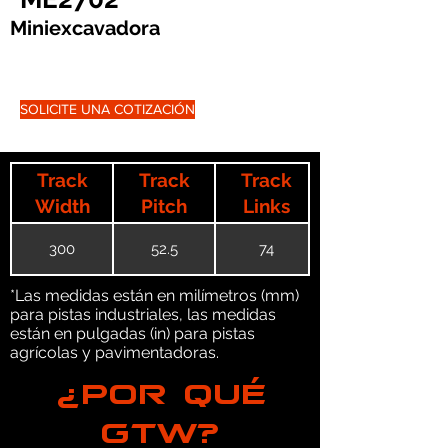
Miniexcavadora
SOLICITE UNA COTIZACIÓN
Track
Track
Track
Width
Pitch
Links
300
52.5
74
*Las medidas están en milímetros (mm)
para pistas industriales, las medidas
están en pulgadas (in) para pistas
agrícolas y pavimentadoras.
¿POR QUÉ
GTW?