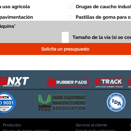
 uso agrícola
Orugas de caucho indust
 pavimentación
Pastillas de goma para 
Solicita un presupuesto
Productos
Servicio al cliente
Orugas de goma agrícolas
Solicitud de cotización