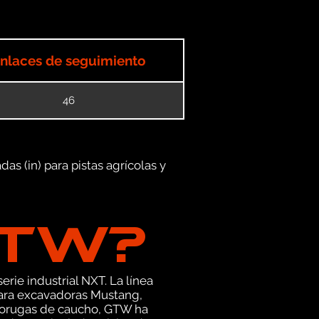
nlaces de seguimiento
46
as (in) para pistas agrícolas y
GTW?
erie industrial NXT. La línea
ara excavadoras Mustang,
s orugas de caucho, GTW ha