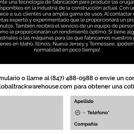
e una tecnología de fabricación para producir las oruga
sponibles en la industria de la construcción actual. Con 
ce a sus clientes una amplia gama de usos. Al contactar
entas experto y experimentado que le proporcionará un pr
inutos. También recibirá el servicio de un equipo de pe
ómo le proporcionarán un rendimiento óptimo. Si tiene a
striales o las máquinas para las que fabricamos nuestros
nes en Idaho, Illinois, Nueva Jersey y Tennessee, ¡podem
normalidad en poco tiempo!
mulario o llame al (847) 488-0988 o envíe un cor
lobaltrackwarehouse.com
para obtener una coti