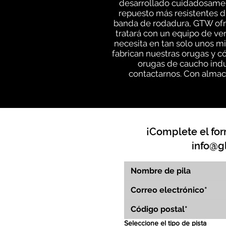
desarrollado cuidadosament
repuesto más resistentes di
banda de rodadura, GTW ofre
tratará con un equipo de v
necesita en tan solo unos m
fabrican nuestras orugas y c
orugas de caucho indu
contactarnos. Con almace
¡Complete el for
info@g
Seleccione el tipo de pista