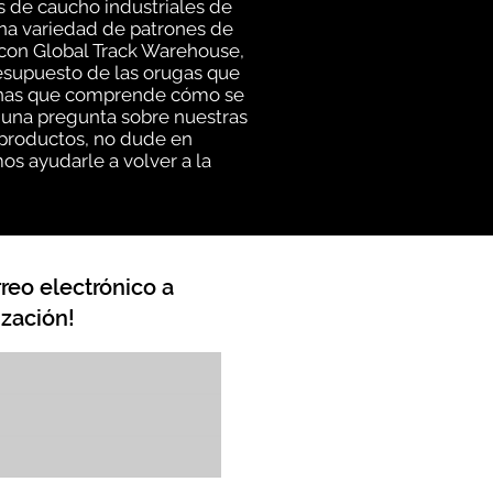
s de caucho industriales de
una variedad de patrones de
 con Global Track Warehouse,
esupuesto de las orugas que
rsonas que comprende cómo se
lguna pregunta sobre nuestras
 productos, no dude en
os ayudarle a volver a la
reo electrónico a
zación!