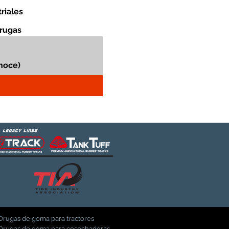
riales
orugas
Orugas de goma para tractores
Orugas de goma para cosechadoras