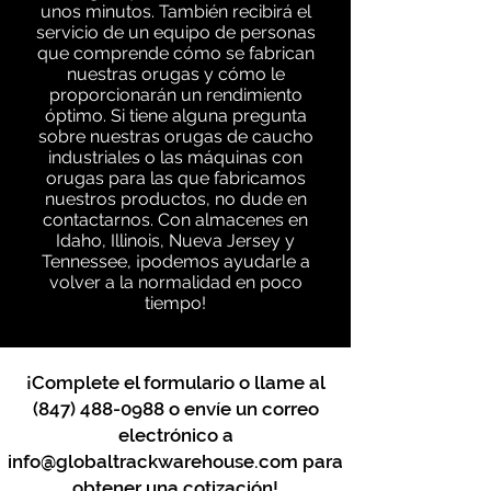
unos minutos. También recibirá el
servicio de un equipo de personas
que comprende cómo se fabrican
nuestras orugas y cómo le
proporcionarán un rendimiento
óptimo. Si tiene alguna pregunta
sobre nuestras orugas de caucho
industriales o las máquinas con
orugas para las que fabricamos
nuestros productos, no dude en
contactarnos. Con almacenes en
Idaho, Illinois, Nueva Jersey y
Tennessee, ¡podemos ayudarle a
volver a la normalidad en poco
tiempo!
¡Complete el formulario o llame al
(847) 488-0988
o envíe un correo
electrónico a
info@globaltrackwarehouse.com
para
obtener una cotización!