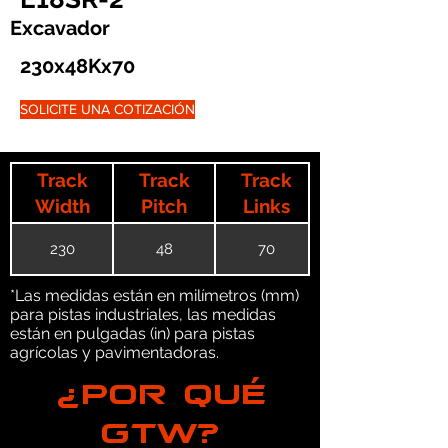
Excavador
230x48Kx70
SOLICITE UNA COTIZACIÓN
Track
Track
Track
Width
Pitch
Links
230
48
70
*Las medidas están en milímetros (mm)
para pistas industriales, las medidas
están en pulgadas (in) para pistas
agrícolas y pavimentadoras.
¿POR QUÉ
GTW?