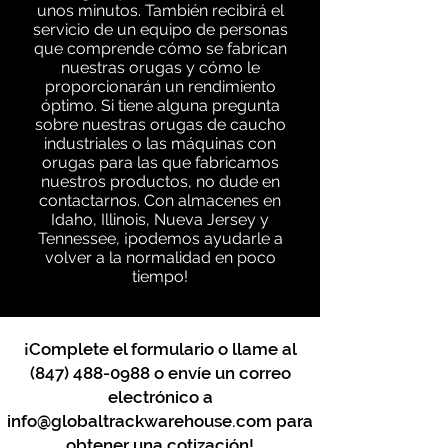
unos minutos. También recibirá el
servicio de un equipo de personas
que comprende cómo se fabrican
nuestras orugas y cómo le
proporcionarán un rendimiento
óptimo. Si tiene alguna pregunta
sobre nuestras orugas de caucho
industriales o las máquinas con
orugas para las que fabricamos
nuestros productos, no dude en
contactarnos. Con almacenes en
Idaho, Illinois, Nueva Jersey y
Tennessee, ¡podemos ayudarle a
volver a la normalidad en poco
tiempo!
¡Complete el formulario o llame al
(847) 488-0988
o envíe un correo
electrónico a
info@globaltrackwarehouse.com
para
obtener una cotización!