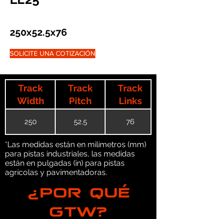
250x52.5x76
SOLICITE UNA COTIZACIÓN
Track
Track
Track
Width
Pitch
Links
250
52.5
76
*Las medidas están en milímetros (mm)
para pistas industriales, las medidas
están en pulgadas (in) para pistas
agrícolas y pavimentadoras.
¿POR QUÉ
GTW?