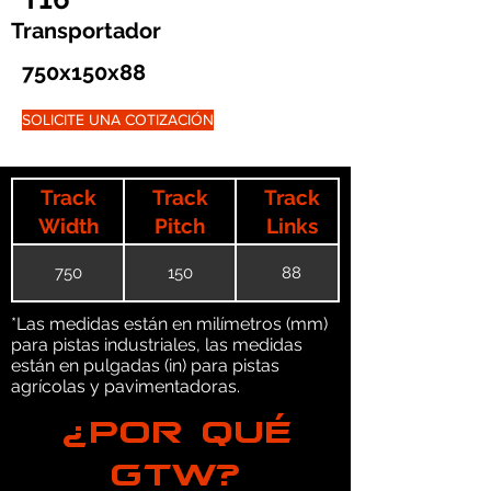
Transportador
750x150x88
SOLICITE UNA COTIZACIÓN
Track
Track
Track
Width
Pitch
Links
750
150
88
*Las medidas están en milímetros (mm)
para pistas industriales, las medidas
están en pulgadas (in) para pistas
agrícolas y pavimentadoras.
¿POR QUÉ
GTW?