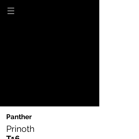
Panther
Prinoth
T16