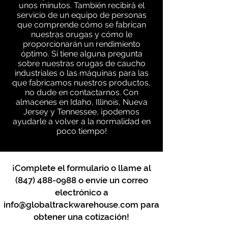
unos minutos. También recibirá el
servicio de un equipo de personas
que comprende cómo se fabrican
nuestras orugas y cómo le
proporcionarán un rendimiento
óptimo. Si tiene alguna pregunta
sobre nuestras orugas de caucho
industriales o las máquinas para las
que fabricamos nuestros productos,
no dude en contactarnos. Con
almacenes en Idaho, Illinois, Nueva
Jersey y Tennessee, ¡podemos
ayudarle a volver a la normalidad en
poco tiempo!
¡Complete el formulario o llame al
(847) 488-0988
o envíe un correo
electrónico a
info@globaltrackwarehouse.com
para
obtener una cotización!