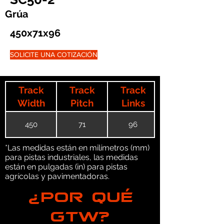
Grúa
450x71x96
SOLICITE UNA COTIZACIÓN
Track
Track
Track
Width
Pitch
Links
450
71
96
*Las medidas están en milímetros (mm)
para pistas industriales, las medidas
están en pulgadas (in) para pistas
agrícolas y pavimentadoras.
¿POR QUÉ
GTW?