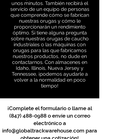
unos minutos. También recibirá el
servicio de un equipo de personas
que comprende cómo se fabrican
nuestras orugas y cómo le
proporcionarán un rendimiento
óptimo. Si tiene alguna pregunta
sobre nuestras orugas de caucho
industriales o las máquinas con
orugas para las que fabricamos
nuestros productos, no dude en
contactarnos. Con almacenes en
Idaho, Illinois, Nueva Jersey y
Tennessee, ¡podemos ayudarle a
volver a la normalidad en poco
tiempo!
¡Complete el formulario o llame al
(847) 488-0988
o envíe un correo
electrónico a
info@globaltrackwarehouse.com
para
obtener una cotización!