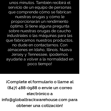
unos minutos. También recibirá el
servicio de un equipo de personas
que comprende cómo se fabrican
nuestras orugas y cómo le
proporcionarán un rendimiento
óptimo. Si tiene alguna pregunta
sobre nuestras orugas de caucho
industriales o las máquinas para las
que fabricamos nuestros productos,
no dude en contactarnos. Con
almacenes en Idaho, Illinois, Nueva
Jersey y Tennessee, ¡podemos
ayudarle a volver a la normalidad en
poco tiempo!
¡Complete el formulario o llame al
(847) 488-0988
o envíe un correo
electrónico a
info@globaltrackwarehouse.com
para
obtener una cotización!