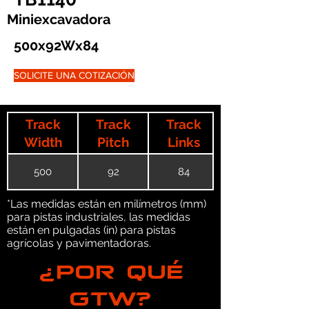
Miniexcavadora
500x92Wx84
SOLICITE UNA COTIZACIÓN
Track
Track
Track
Width
Pitch
Links
500
92
84
*Las medidas están en milímetros (mm)
para pistas industriales, las medidas
están en pulgadas (in) para pistas
agrícolas y pavimentadoras.
¿POR QUÉ
GTW?