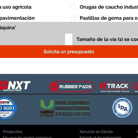
 uso agrícola
Orugas de caucho indust
 pavimentación
Pastillas de goma para 
Solicita un presupuesto
Productos
Servicio al cliente
Orugas de goma agrícolas
Solicitud de cotización