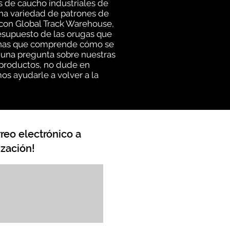
s de caucho industriales de
una variedad de patrones de
 con Global Track Warehouse,
esupuesto de las orugas que
rsonas que comprende cómo se
lguna pregunta sobre nuestras
 productos, no dude en
os ayudarle a volver a la
reo electrónico a
zación!