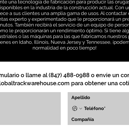
e una tecnología de fabricación para producir las oruga
sponibles en la industria de la construcción actual. Con 
ce a sus clientes una amplia gama de usos. Al contactar
entas experto y experimentado que le proporcionará un pr
inutos. También recibirá el servicio de un equipo de pe
ómo le proporcionarán un rendimiento óptimo. Si tiene a
striales o las máquinas para las que fabricamos nuestros
nes en Idaho, Illinois, Nueva Jersey y Tennessee, ¡podem
normalidad en poco tiempo!
mulario o llame al (847) 488-0988 o envíe un cor
lobaltrackwarehouse.com
para obtener una coti