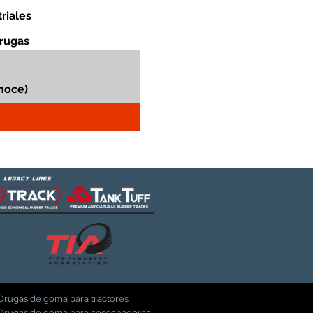
riales
orugas
Orugas de goma para tractores
Orugas de goma para cosechadoras