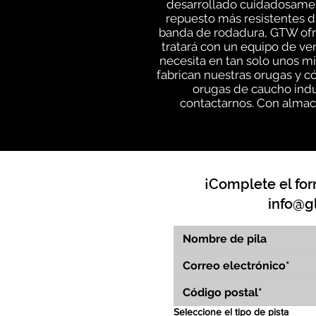
desarrollado cuidadosament
repuesto más resistentes di
banda de rodadura, GTW ofre
tratará con un equipo de v
necesita en tan solo unos m
fabrican nuestras orugas y c
orugas de caucho indu
contactarnos. Con almace
¡Complete el for
info@g
Seleccione el tipo de pista