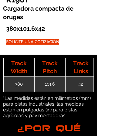
Cargadora compacta de
orugas
380x101.6x42
SOLICITE UNA COTIZACIÓN
Track
Track
Track
Width
Pitch
Links
380
101.6
42
*Las medidas están en milímetros (mm)
para pistas industriales, las medidas
están en pulgadas (in) para pistas
agrícolas y pavimentadoras.
¿POR QUÉ