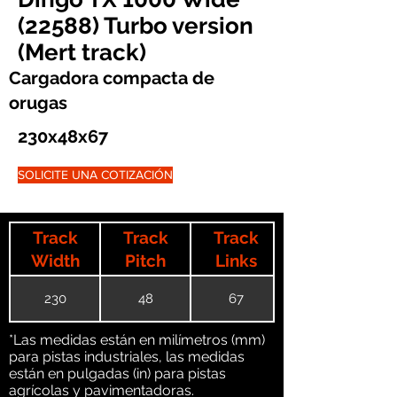
(22588) Turbo version
(Mert track)
Cargadora compacta de
orugas
230x48x67
SOLICITE UNA COTIZACIÓN
Track
Track
Track
Width
Pitch
Links
230
48
67
*Las medidas están en milímetros (mm)
para pistas industriales, las medidas
están en pulgadas (in) para pistas
agrícolas y pavimentadoras.