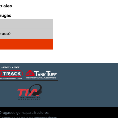
riales
orugas
Orugas de goma para tractores
Orugas de goma para cosechadoras