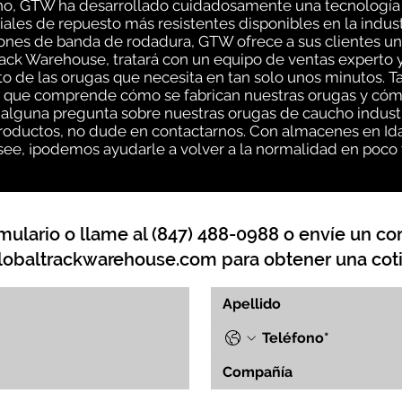
ho, GTW ha desarrollado cuidadosamente una tecnología d
ales de repuesto más resistentes disponibles en la industr
ones de banda de rodadura, GTW ofrece a sus clientes un
rack Warehouse, tratará con un equipo de ventas experto
 de las orugas que necesita en tan solo unos minutos. Ta
 que comprende cómo se fabrican nuestras orugas y cóm
 alguna pregunta sobre nuestras orugas de caucho industr
oductos, no dude en contactarnos. Con almacenes en Idah
ee, ¡podemos ayudarle a volver a la normalidad en poco
mulario o llame al (847) 488-0988 o envíe un cor
lobaltrackwarehouse.com
para obtener una coti