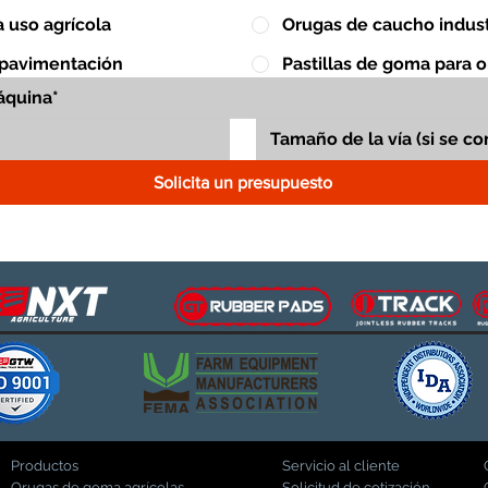
 uso agrícola
Orugas de caucho indust
 pavimentación
Pastillas de goma para 
Solicita un presupuesto
Productos
Servicio al cliente
Orugas de goma agrícolas
Solicitud de cotización