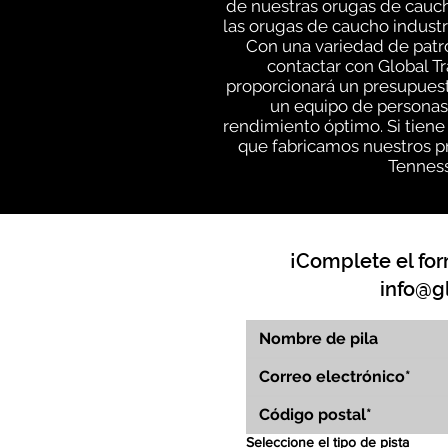
de nuestras orugas de cauc
las orugas de caucho industri
Con una variedad de patr
contactar con Global T
proporcionará un presupuesto
un equipo de personas
rendimiento óptimo. Si tiene
que fabricamos nuestros pr
Tenness
¡Complete el for
info@g
Seleccione el tipo de pista