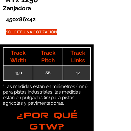
Zanjadora
450x86x42
SOLICITE UNA COTIZACIÓN
Track
Track
Track
Width
Pitch
Links
450
86
42
*Las medidas están en milímetros (mm)
para pistas industriales, las medidas
están en pulgadas (in) para pistas
agrícolas y pavimentadoras.
¿POR QUÉ
GTW?