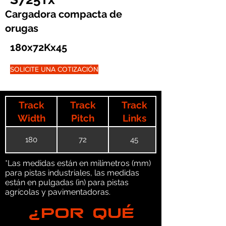
Cargadora compacta de
orugas
180x72Kx45
SOLICITE UNA COTIZACIÓN
Track
Track
Track
Width
Pitch
Links
180
72
45
*Las medidas están en milímetros (mm)
para pistas industriales, las medidas
están en pulgadas (in) para pistas
agrícolas y pavimentadoras.
¿POR QUÉ